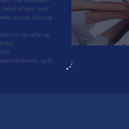
 løbet af året, hvor
stærke sociale bånd og
lem jul og nytår, og
mindst
erår.
 opstartsstævne og til