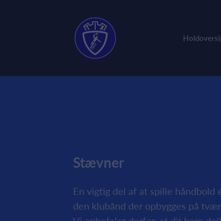
Holdoversi
Stævner
En vigtig del af at spille håndbold 
den klubånd der opbygges på tværs
Vi anbefaler derfor, at dit barn de