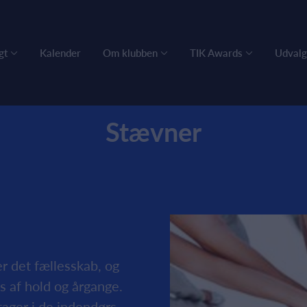
gt
Kalender
Om klubben
TIK Awards
Udvalg
Stævner
er det fællesskab, og
 af hold og årgange.
ltager i de indendørs-