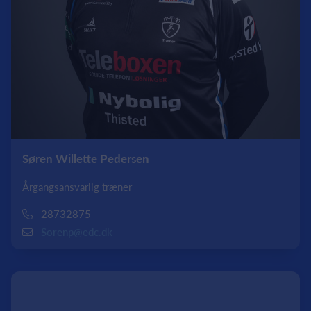
Søren Willette Pedersen
Årgangsansvarlig træner
28732875
Sorenp@edc.dk