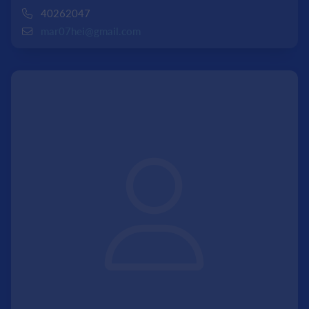
40262047
mar07hei@gmail.com