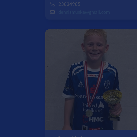
23834985
dennismunke@gmail.com