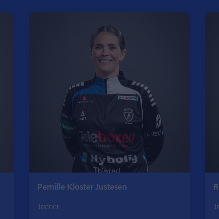
Pernille Kloster Justesen
R
Træner
T