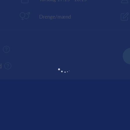
Drenge/mænd
n
d