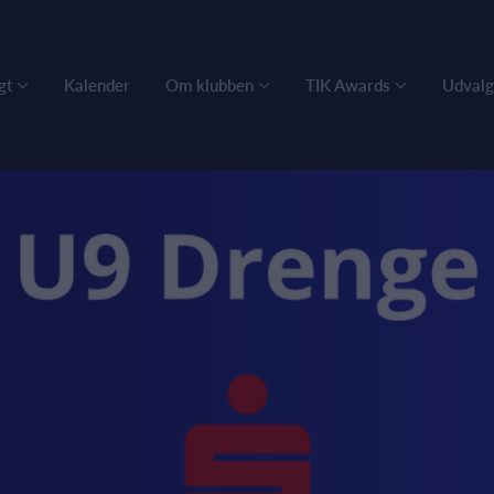
gt
Kalender
Om klubben
TIK Awards
Udvalg