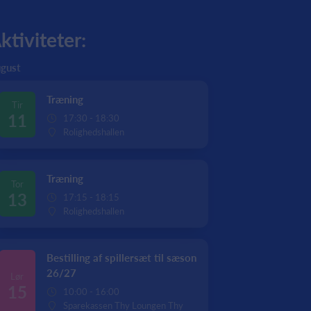
ktiviteter:
gust
Træning
Tir
11
17:30 - 18:30
Rolighedshallen
Træning
Tor
13
17:15 - 18:15
Rolighedshallen
Bestilling af spillersæt til sæson
26/27
Lør
15
10:00 - 16:00
Sparekassen Thy Loungen Thy