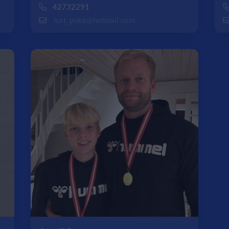
42732291
Just_puk6@hotmail.com