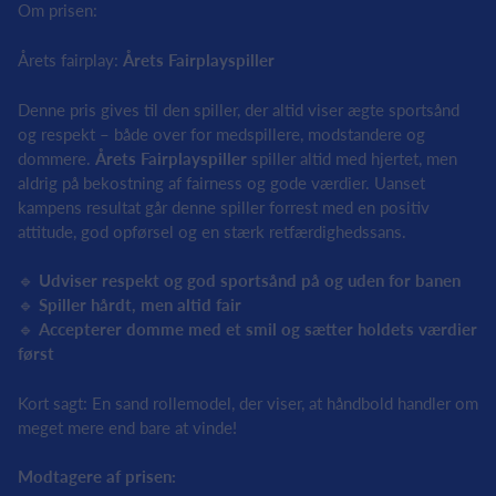
Om prisen:
Årets fairplay:
Årets Fairplayspiller
Denne pris gives til den spiller, der altid viser ægte sportsånd
og respekt – både over for medspillere, modstandere og
dommere.
Årets Fairplayspiller
spiller altid med hjertet, men
aldrig på bekostning af fairness og gode værdier. Uanset
kampens resultat går denne spiller forrest med en positiv
attitude, god opførsel og en stærk retfærdighedssans.
🔹
Udviser respekt og god sportsånd på og uden for banen
🔹
Spiller hårdt, men altid fair
🔹
Accepterer domme med et smil og sætter holdets værdier
først
Kort sagt: En sand rollemodel, der viser, at håndbold handler om
meget mere end bare at vinde!
Modtagere af prisen: