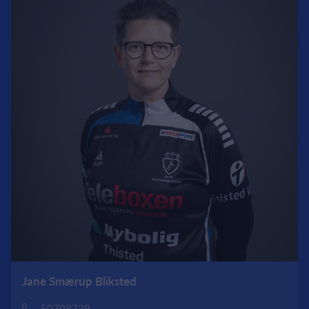
Jane Smærup Bliksted
50708739